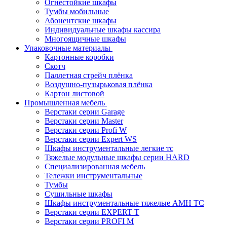
Огнестойкие шкафы
Тумбы мобильные
Абонентские шкафы
Индивидуальные шкафы кассира
Многоящичные шкафы
Упаковочные материалы
Картонные коробки
Скотч
Паллетная стрейч плёнка
Воздушно-пузырьковая плёнка
Картон листовой
Промышленная мебель
Верстаки серии Garage
Верстаки серии Master
Верстаки серии Profi W
Верстаки серии Expert WS
Шкафы инструментальные легкие тс
Тяжелые модульные шкафы серии HARD
Cпециализированная мебель
Тележки инструментальные
Тумбы
Cушильные шкафы
Шкафы инструментальные тяжелые AMH TC
Верстаки серии EXPERT T
Верстаки серии PROFI M