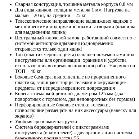
Сварная конструкция, толщина металла корпуса 0,8 мм
Два вида ящиков, толщина металла 1 мм. Нагрузка на
малый – 20 кг, на средний – 25 кг
Телескопические направляющие выдвижных ящиков с
механическими подпружиненными затворами (клавиша
для выдвижения ящика)
Центральный ключевой замок, работающий совместно с
системой антиопрокидывания (одновременно
открывается только один ящик)
Топ (пластик черного цвета) оснащён ложементами под
инструменты для организации, хранения и удобства
использования во время выполнения работ. Нагрузка на
ТОП – 40 кг
Боковые бампера, выполненные из прорезиненного
пластика, защищают торцы тележки и окружающие
предметы от непреднамеренного повреждения
Колеса с немаркой резиной диаметром 125 мм (два
поворотных с тормозом, два неповоротных без тормоза)
Перфорированные боковые стенки тележки,
позволяющие размещать на них аксессуары (навеску для
экранов)
Удобная эргономичная ручка
Система биркодержателей с пиктограммами
инструмента (в комплекте) – для организации системы
бережливого производства 5S