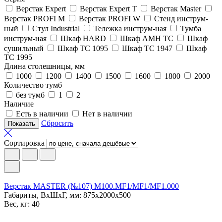
Верстак Expert
Верстак Expert T
Верстак Master
Верстак PROFI M
Верстак PROFI W
Стенд инструм-
ный
Стул Industrial
Тележка инструм-ная
Тумба
инструм-ная
Шкаф HARD
Шкаф АМН ТС
Шкаф
сушильный
Шкаф ТС 1095
Шкаф ТС 1947
Шкаф
ТС 1995
Длина столешницы, мм
1000
1200
1400
1500
1600
1800
2000
Количество тумб
без тумб
1
2
Наличие
Есть в наличии
Нет в наличии
Сбросить
Сортировка
Верстак MASTER (№107) M100.MF1/MF1/MF1.000
Габариты, ВxШxГ, мм: 875x2000x500
Вес, кг: 40