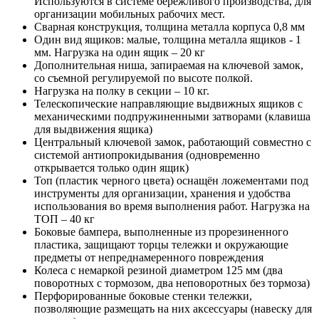
Используются в системе бережливого производства, для
организации мобильных рабочих мест.
Сварная конструкция, толщина металла корпуса 0,8 мм
Один вид ящиков: малые, толщина металла ящиков - 1
мм. Нагрузка на один ящик – 20 кг
Дополнительная ниша, запираемая на ключевой замок,
со съемной регулируемой по высоте полкой.
Нагрузка на полку в секции – 10 кг.
Телескопические направляющие выдвижных ящиков с
механическими подпружиненными затворами (клавиша
для выдвижения ящика)
Центральный ключевой замок, работающий совместно с
системой антиопрокидывания (одновременно
открывается только один ящик)
Топ (пластик черного цвета) оснащён ложементами под
инструменты для организации, хранения и удобства
использования во время выполнения работ. Нагрузка на
ТОП – 40 кг
Боковые бампера, выполненные из прорезиненного
пластика, защищают торцы тележки и окружающие
предметы от непреднамеренного повреждения
Колеса с немаркой резиной диаметром 125 мм (два
поворотных с тормозом, два неповоротных без тормоза)
Перфорированные боковые стенки тележки,
позволяющие размещать на них аксессуары (навеску для