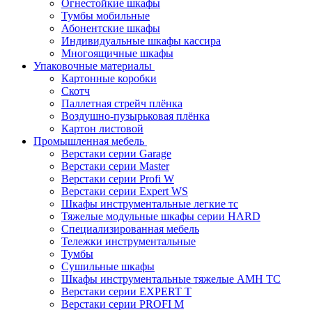
Огнестойкие шкафы
Тумбы мобильные
Абонентские шкафы
Индивидуальные шкафы кассира
Многоящичные шкафы
Упаковочные материалы
Картонные коробки
Скотч
Паллетная стрейч плёнка
Воздушно-пузырьковая плёнка
Картон листовой
Промышленная мебель
Верстаки серии Garage
Верстаки серии Master
Верстаки серии Profi W
Верстаки серии Expert WS
Шкафы инструментальные легкие тс
Тяжелые модульные шкафы серии HARD
Cпециализированная мебель
Тележки инструментальные
Тумбы
Cушильные шкафы
Шкафы инструментальные тяжелые AMH TC
Верстаки серии EXPERT T
Верстаки серии PROFI M